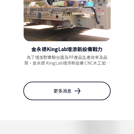
AC Fume Hood，IAC Fume
金永德KingLab增添新設備戰力
WorkStaion Hood (E
為了增加對實驗台面及PP產品生產效率及品
質，金永德 KingLab增添新設備 CNC木工加工
機械，這是我們對產品的堅持及努力！
更多消息
AC Fume Hood (EN