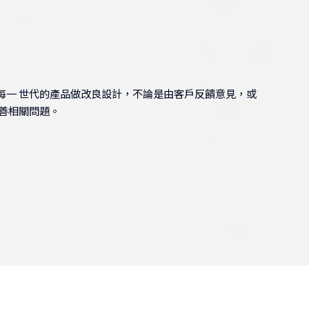
KingLab 金永德 鋼製實驗桌安裝全記錄
)
每一 世代的產品做改良設計，不論是由客戶反饋意見，或
善相關問題。
非凡新聞採訪化學年會-斜簾式排煙櫃
(EN)
防實驗室毒氣! 斜氣簾式排煙櫃獲歐盟高規認
證 節能效果上看6成│非凡新聞│20191208