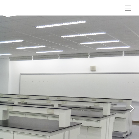
SGS 排煙櫃 EN 14175-3 & ANSI ASHRAE
110-1995 測試影片
AC Fume Hood，IAC Fume Hood,
WorkStaion Hood (EN)