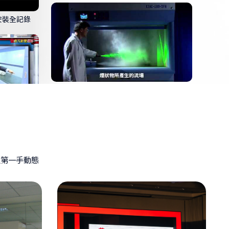
式排煙櫃
工作站抽氣罩
獲歐盟高規認
0191208
握第一手動態
斜氣簾式排氣櫃
驗室