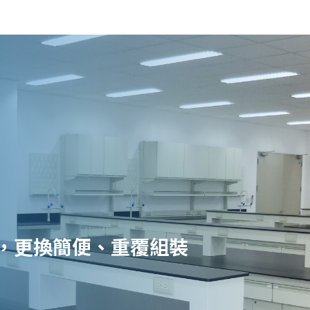
架
，更換簡便、重覆組裝