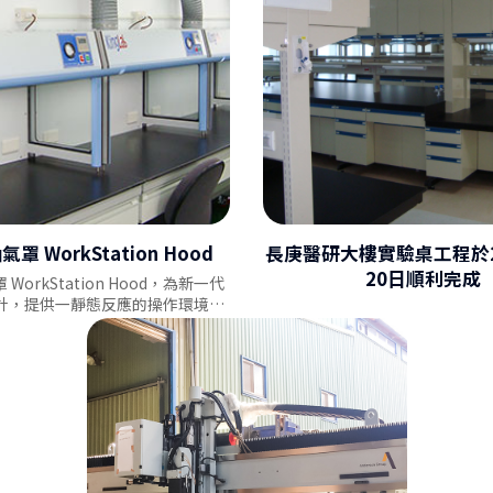
智慧型斜氣簾排煙櫃 - IAC Fu
罩 WorkStation Hood
長庚醫研大樓實驗桌工程於2
20日順利完成
orkStation Hood
，為新一代
計，提供一靜態反應的操作環境，
等，可達高效抽氣，能保護操作人
安全，及達到節能的效果。
SGS 排煙櫃 EN 14175-3 & AN
110-1995 測試影片