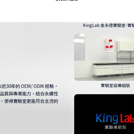
實驗室設備組裝
0年的 OEM/ ODM 經驗，
KingLab 金永德 鋼製實驗
品質與專業能力，結合永續性
，使得實驗室更能符合主流的