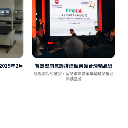
KingLab 實驗室建置一站式服務
me Hood
019年2月
智慧型斜氣簾排煙櫃榮獲台灣精品獎
經過激烈的選拔，智慧型斜氣簾排煙櫃榮獲台
灣精品獎
AI 新聞
SI ASHRAE