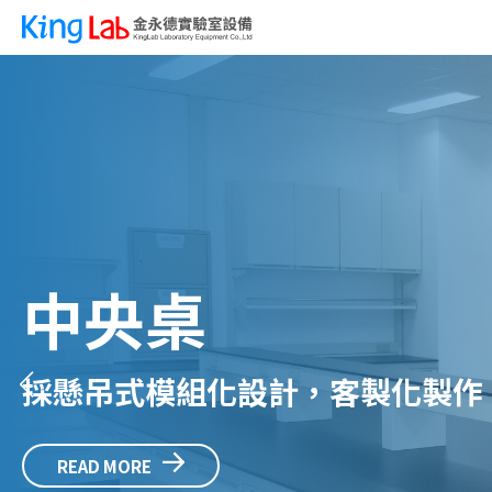
靠邊桌/壁櫃/藥
採懸吊式模組化設計，客製化製作
READ MORE