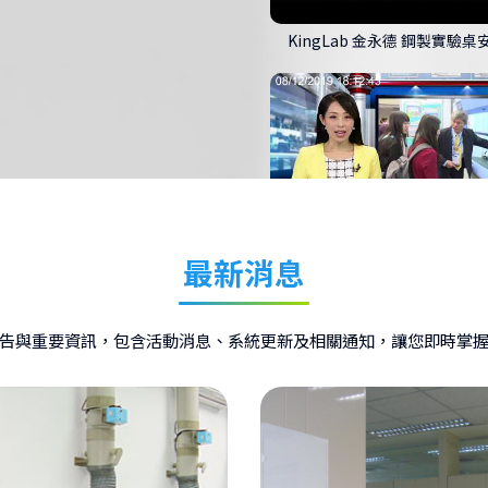
非凡新聞採訪化學年會-斜簾
最新消息
防實驗室毒氣! 斜氣簾式排煙櫃
證 節能效果上看6成│非凡新聞│2
告與重要資訊，包含活動消息、系統更新及相關通知，讓您即時掌
台灣大未來 金永德實