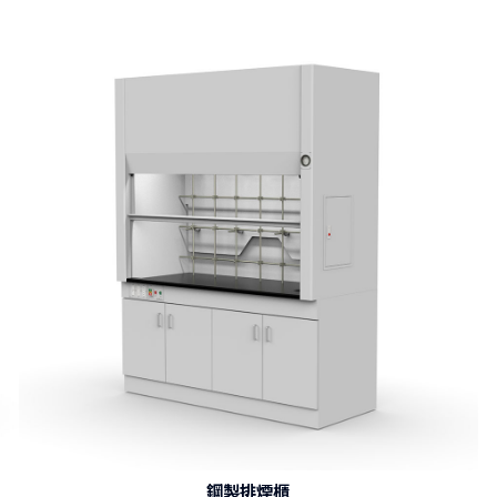
AI 新聞
KingLab 金永德實驗室-
鋼製排煙櫃