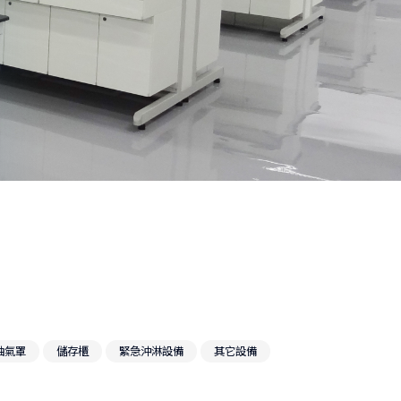
AC Fume Hood (EN)
IAC Fume Hood (EN)
站式服務
抽氣罩
儲存櫃
緊急沖淋設備
其它設備