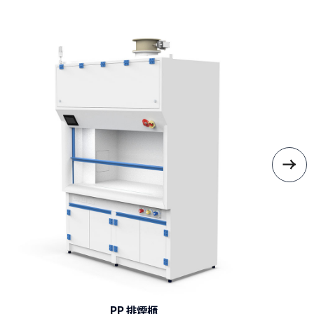
IQV WorkStation Hood (EN)
IQV WorkStation Hood Testing Video
實驗室導覽
PP 排煙櫃