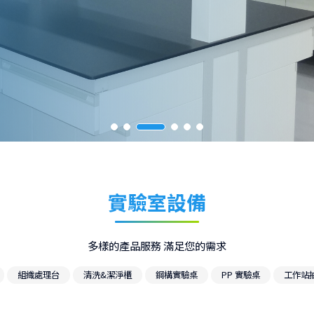
實驗室設備
多樣的產品服務 滿足您的需求
KingLab 實驗室建置一
組織處理台
清洗&潔淨櫃
鋼構實驗桌
PP 實驗桌
工作站